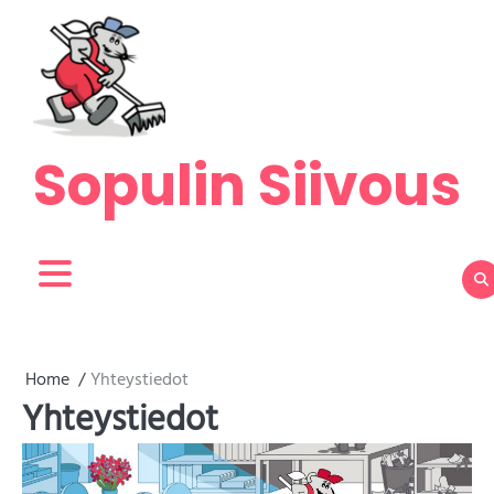
Skip
to
content
Sopulin Siivous
Home
Yhteystiedot
Yhteystiedot